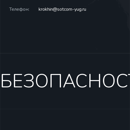
Телефон:
krokhin@sotcom-yug.ru
БЕЗОПАСНОС